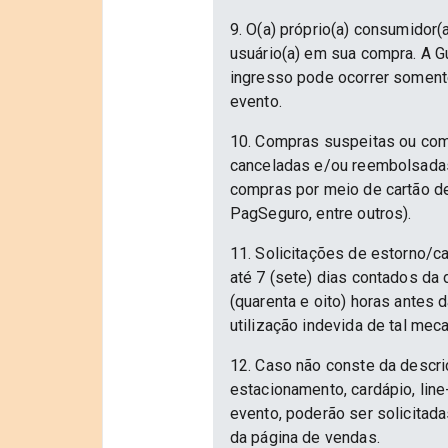
9. O(a) próprio(a) consumidor(a
usuário(a) em sua compra. A Gu
ingresso pode ocorrer somente
evento.
10. Compras suspeitas ou com
canceladas e/ou reembolsadas.
compras por meio de cartão d
PagSeguro, entre outros).
11. Solicitações de estorno/c
até 7 (sete) dias contados da
(quarenta e oito) horas antes
utilização indevida de tal mec
12. Caso não conste da descri
estacionamento, cardápio, lin
evento, poderão ser solicitad
da página de vendas.