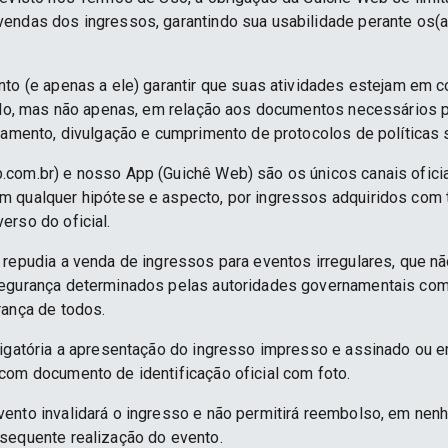
endas dos ingressos, garantindo sua usabilidade perante os(a
nto (e apenas a ele) garantir que suas atividades estejam em 
indo, mas não apenas, em relação aos documentos necessários pa
namento, divulgação e cumprimento de protocolos de políticas sa
.com.br) e nosso App (Guichê Web) são os únicos canais ofici
 qualquer hipótese e aspecto, por ingressos adquiridos com 
erso do oficial.
 repudia a venda de ingressos para eventos irregulares, que n
segurança determinados pelas autoridades governamentais co
rança de todos.
rigatória a apresentação do ingresso impresso e assinado ou e
com documento de identificação oficial com foto.
ento invalidará o ingresso e não permitirá reembolso, em nenh
sequente realização do evento.