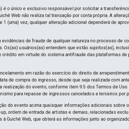
) é o único e exclusivo responsável por solicitar a transferênc
ichê Web não realiza tal transação por conta própria. A alteraç
 1 (uma) vez, qualquer alteração adicional dependerá de apro
 evidências de fraude de qualquer natureza no processo de c
 Os(as) usuários(as) entendem que estão sujeitos(as), inclus
e crédito em virtude do sistema antifraude das plataformas d
ancelamento em razão do exercício do direito de arrependime
 data de compra do ingresso, desde que seja realizada com an
 da realização do evento, conforme item 9.5 dos Termos de Uso.
anismo para repasse de ingressos cancelados a terceiros por p
ção do evento acima quaisquer informações adicionais sobre 
e-up, ordem de entrada de artistas e demais, relacionadas excl
as à Guichê Web, que obterá as informações junto ao organizado