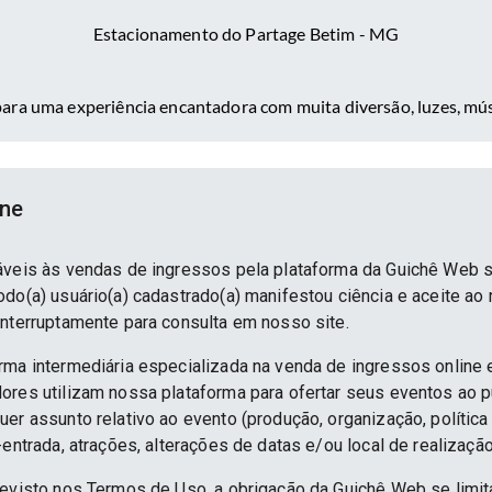
Estacionamento do Partage Betim - MG
ara uma experiência encantadora com muita diversão, luzes, mú
ine
áveis às vendas de ingressos pela plataforma da Guichê Web 
do(a) usuário(a) cadastrado(a) manifestou ciência e aceite ao
interruptamente para consulta em nosso site.
rma intermediária especializada na venda de ingressos online 
ores utilizam nossa plataforma para ofertar seus eventos ao p
er assunto relativo ao evento (produção, organização, política
-entrada, atrações, alterações de datas e/ou local de realização
revisto nos Termos de Uso, a obrigação da Guichê Web se limit