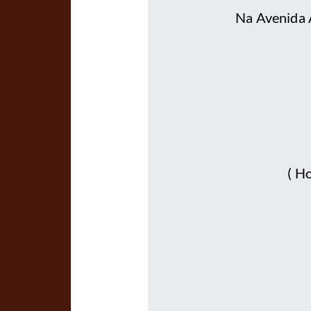
Na Avenida A
( H