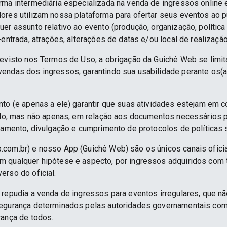
rma intermediária especializada na venda de ingressos online 
ores utilizam nossa plataforma para ofertar seus eventos ao p
er assunto relativo ao evento (produção, organização, política
-entrada, atrações, alterações de datas e/ou local de realização
revisto nos Termos de Uso, a obrigação da Guichê Web se limit
endas dos ingressos, garantindo sua usabilidade perante os(a
nto (e apenas a ele) garantir que suas atividades estejam em 
indo, mas não apenas, em relação aos documentos necessários pa
namento, divulgação e cumprimento de protocolos de políticas sa
.com.br) e nosso App (Guichê Web) são os únicos canais ofici
 qualquer hipótese e aspecto, por ingressos adquiridos com 
erso do oficial.
 repudia a venda de ingressos para eventos irregulares, que n
segurança determinados pelas autoridades governamentais co
rança de todos.