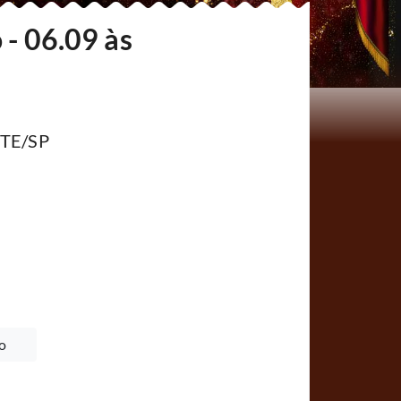
 - 06.09 às
NTE/SP
o