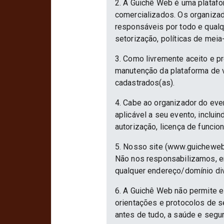
2. A Guichê Web é uma platafo
comercializados. Os organizad
responsáveis por todo e qualqu
setorização, políticas de meia
3. Como livremente aceito e p
manutenção da plataforma de v
cadastrados(as).
4. Cabe ao organizador do eve
aplicável a seu evento, inclu
autorização, licença de funcio
5. Nosso site (www.guicheweb
Não nos responsabilizamos, em
qualquer endereço/domínio div
6. A Guichê Web não permite e
orientações e protocolos de 
antes de tudo, a saúde e segu