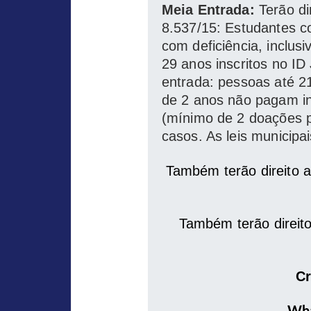
Meia Entrada:
Terão di
8.537/15: Estudantes co
com deficiência, inclu
29 anos inscritos no ID
entrada: pessoas até 2
de 2 anos não pagam ing
(mínimo de 2 doações p
casos. As leis municipa
Também terão direito 
Também terão direit
Cr
Wha