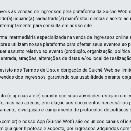
áveis às vendas de ingressos pela plataforma da Guichê Web 
do(a) usuário(a) cadastrado(a) manifestou ciência e aceite ao
interruptamente para consulta em nosso site.
rma intermediária especializada na venda de ingressos online 
ores utilizam nossa plataforma para ofertar seus eventos ao p
er assunto relativo ao evento (produção, organização, política
-entrada, atrações, alterações de datas e/ou local de realização
revisto nos Termos de Uso, a obrigação da Guichê Web se limit
endas dos ingressos, garantindo sua usabilidade perante os(a
nto (e apenas a ele) garantir que suas atividades estejam em 
indo, mas não apenas, em relação aos documentos necessários pa
namento, divulgação e cumprimento de protocolos de políticas sa
.com.br) e nosso App (Guichê Web) são os únicos canais ofici
 qualquer hipótese e aspecto, por ingressos adquiridos com 