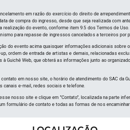
ancelamento em razão do exercício do direito de arrependime
 data de compra do ingresso, desde que seja realizada com an
 da realização do evento, conforme item 9.5 dos Termos de Uso.
anismo para repasse de ingressos cancelados a terceiros por p
ção do evento acima quaisquer informações adicionais sobre 
e-up, ordem de entrada de artistas e demais, relacionadas excl
as à Guichê Web, que obterá as informações junto ao organizado
e contato em nosso site, o horário de atendimento do SAC da G
s canais e-mail, redes sociais e telefone.
esse nosso site e clique em "Contato", localizada na parte infe
 um formulário de contato e todas as formas de nos encaminh
LOCALIZAÇÃO