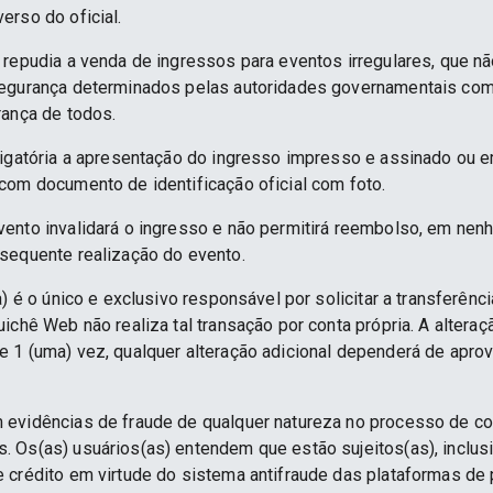
erso do oficial.
 repudia a venda de ingressos para eventos irregulares, que n
segurança determinados pelas autoridades governamentais co
rança de todos.
rigatória a apresentação do ingresso impresso e assinado ou e
com documento de identificação oficial com foto.
ento invalidará o ingresso e não permitirá reembolso, em nenh
sequente realização do evento.
) é o único e exclusivo responsável por solicitar a transferênc
ichê Web não realiza tal transação por conta própria. A alteraç
 1 (uma) vez, qualquer alteração adicional dependerá de apro
 evidências de fraude de qualquer natureza no processo de c
 Os(as) usuários(as) entendem que estão sujeitos(as), inclus
e crédito em virtude do sistema antifraude das plataformas d