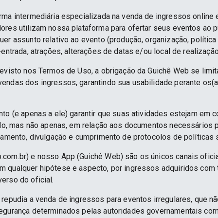
rma intermediária especializada na venda de ingressos online 
ores utilizam nossa plataforma para ofertar seus eventos ao p
er assunto relativo ao evento (produção, organização, política
-entrada, atrações, alterações de datas e/ou local de realização
revisto nos Termos de Uso, a obrigação da Guichê Web se limit
endas dos ingressos, garantindo sua usabilidade perante os(a
nto (e apenas a ele) garantir que suas atividades estejam em 
indo, mas não apenas, em relação aos documentos necessários pa
namento, divulgação e cumprimento de protocolos de políticas sa
.com.br) e nosso App (Guichê Web) são os únicos canais ofici
 qualquer hipótese e aspecto, por ingressos adquiridos com 
erso do oficial.
 repudia a venda de ingressos para eventos irregulares, que n
segurança determinados pelas autoridades governamentais co