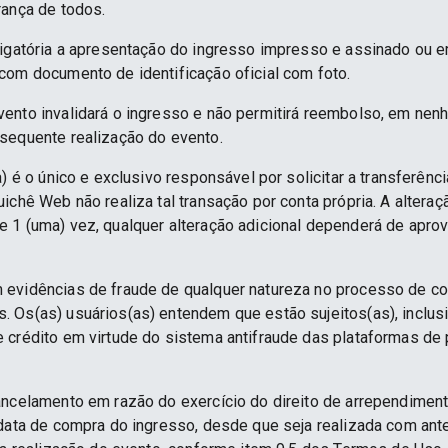
rança de todos.
rigatória a apresentação do ingresso impresso e assinado ou e
com documento de identificação oficial com foto.
ento invalidará o ingresso e não permitirá reembolso, em nenh
sequente realização do evento.
) é o único e exclusivo responsável por solicitar a transferênc
ichê Web não realiza tal transação por conta própria. A alteraç
 1 (uma) vez, qualquer alteração adicional dependerá de apro
 evidências de fraude de qualquer natureza no processo de c
 Os(as) usuários(as) entendem que estão sujeitos(as), inclus
e crédito em virtude do sistema antifraude das plataformas d
ancelamento em razão do exercício do direito de arrependime
 data de compra do ingresso, desde que seja realizada com an