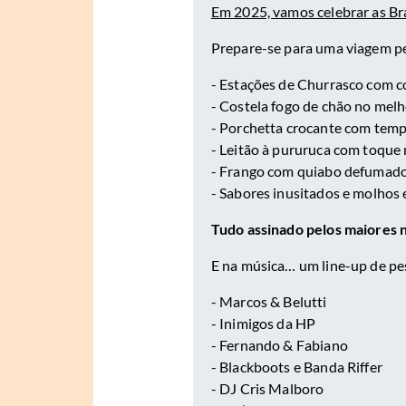
Em 2025, vamos celebrar as Br
Prepare-se para uma viagem pel
- Estações de Churrasco com co
- Costela fogo de chão no melh
- Porchetta crocante com tempe
- Leitão à pururuca com toque 
- Frango com quiabo defumado
- Sabores inusitados e molhos 
Tudo assinado pelos maiores n
E na música… um line-up de pe
- Marcos & Belutti
- Inimigos da HP
- Fernando & Fabiano
- Blackboots e Banda Riffer
- DJ Cris Malboro