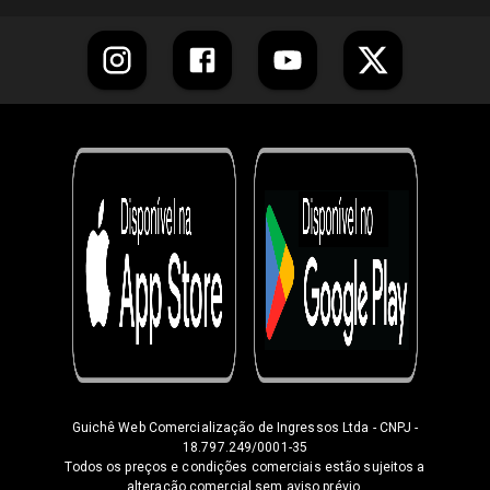
Guichê Web Comercialização de Ingressos Ltda
- CNPJ -
18.797.249/0001-35
Todos os preços e condições comerciais estão sujeitos a
alteração comercial sem aviso prévio.