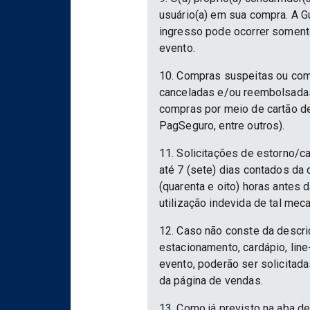
usuário(a) em sua compra. A Gu
ingresso pode ocorrer somente
evento.
10. Compras suspeitas ou com
canceladas e/ou reembolsadas.
compras por meio de cartão d
PagSeguro, entre outros).
11. Solicitações de estorno/c
até 7 (sete) dias contados da
(quarenta e oito) horas antes
utilização indevida de tal mec
12. Caso não conste da descri
estacionamento, cardápio, lin
evento, poderão ser solicitad
da página de vendas.
13. Como já previsto na aba d