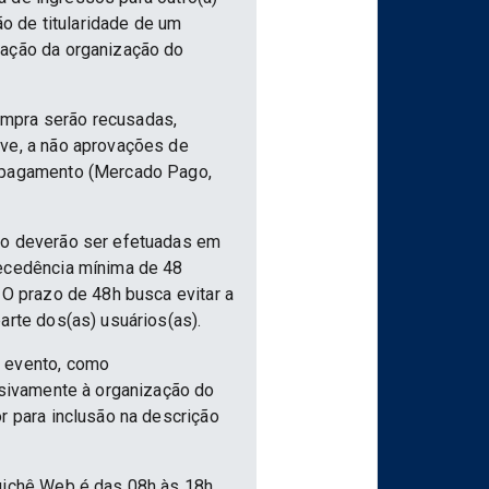
ão de titularidade de um
vação da organização do
ompra serão recusadas,
ive, a não aprovações de
e pagamento (Mercado Pago,
nto deverão ser efetuadas em
tecedência mínima de 48
 O prazo de 48h busca evitar a
arte dos(as) usuários(as).
o evento, como
usivamente à organização do
r para inclusão na descrição
uichê Web é das 08h às 18h,