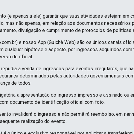
nto (e apenas a ele) garantir que suas atividades estejam em 
indo, mas não apenas, em relação aos documentos necessários pa
namento, divulgação e cumprimento de protocolos de políticas sa
.com.br) e nosso App (Guichê Web) são os únicos canais ofici
 qualquer hipótese e aspecto, por ingressos adquiridos com 
erso do oficial.
 repudia a venda de ingressos para eventos irregulares, que n
segurança determinados pelas autoridades governamentais co
rança de todos.
rigatória a apresentação do ingresso impresso e assinado ou e
com documento de identificação oficial com foto.
ento invalidará o ingresso e não permitirá reembolso, em nenh
sequente realização do evento.
) é o único e exclusivo responsável por solicitar a transferênc