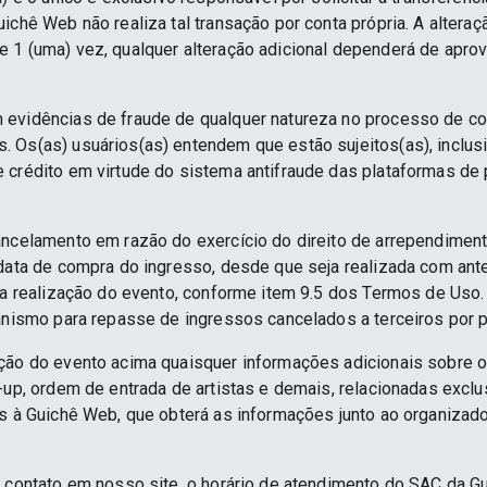
ichê Web não realiza tal transação por conta própria. A alteraç
 1 (uma) vez, qualquer alteração adicional dependerá de apro
 evidências de fraude de qualquer natureza no processo de c
 Os(as) usuários(as) entendem que estão sujeitos(as), inclus
e crédito em virtude do sistema antifraude das plataformas d
ancelamento em razão do exercício do direito de arrependime
 data de compra do ingresso, desde que seja realizada com an
 da realização do evento, conforme item 9.5 dos Termos de Uso.
anismo para repasse de ingressos cancelados a terceiros por p
ção do evento acima quaisquer informações adicionais sobre 
e-up, ordem de entrada de artistas e demais, relacionadas excl
as à Guichê Web, que obterá as informações junto ao organizado
e contato em nosso site, o horário de atendimento do SAC da G