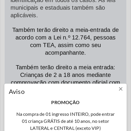
municipais e estaduais também são
aplicáveis.
Também terão direito a meia-entrada de
acordo com a Lei n.º 12.764, pessoas
com TEA, assim como seu
acompanhante.
Também terão direito a meia entrada:
Crianças de 2 a 18 anos mediante
comprovação com documento oficial com
×
foto.
Aviso
PROMOÇÃO
Crianças com 02 anos já pagam.
Inclusive de colo.
Na compra de 01 ingresso INTEIRO, pode entrar
01 criança GRÁTIS de até 10 anos, no setor
WhatsApp:
(21) 9 7194-3180.
LATERAL e CENTRAL (exceto VIP)