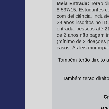
Meia Entrada:
Terão di
8.537/15: Estudantes co
com deficiência, inclu
29 anos inscritos no ID
entrada: pessoas até 2
de 2 anos não pagam ing
(mínimo de 2 doações p
casos. As leis municipa
Também terão direito 
Também terão direit
Cr
Wha