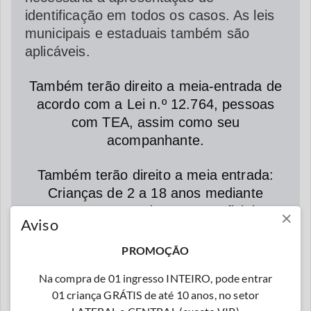
identificação em todos os casos. As leis
municipais e estaduais também são
aplicáveis.
Também terão direito a meia-entrada de
acordo com a Lei n.º 12.764, pessoas
com TEA, assim como seu
acompanhante.
Também terão direito a meia entrada:
Crianças de 2 a 18 anos mediante
comprovação com documento oficial com
×
Aviso
foto.
PROMOÇÃO
Crianças com 02 anos já pagam.
Na compra de 01 ingresso INTEIRO, pode entrar
Inclusive de colo.
01 criança GRÁTIS de até 10 anos, no setor