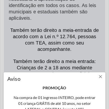
identificação em todos os casos. As leis
municipais e estaduais também são
aplicáveis.
Também terão direito a meia-entrada de
acordo com a Lei n.º 12.764, pessoas
com TEA, assim como seu
acompanhante.
Também terão direito a meia entrada:
Crianças de 2 a 18 anos mediante
comprovação com documento oficial com
×
Aviso
foto.
PROMOÇÃO
Crianças com 02 anos já pagam.
Na compra de 01 ingresso INTEIRO, pode entrar
Inclusive de colo.
01 criança GRÁTIS de até 10 anos, no setor