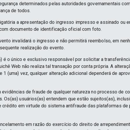
segurança determinados pelas autoridades governamentais co
rança de todos.
rigatória a apresentação do ingresso impresso e assinado ou e
com documento de identificação oficial com foto.
ento invalidará o ingresso e não permitirá reembolso, em nenh
sequente realização do evento.
) é o único e exclusivo responsável por solicitar a transferênc
ichê Web não realiza tal transação por conta própria. A alteraç
 1 (uma) vez, qualquer alteração adicional dependerá de apro
 evidências de fraude de qualquer natureza no processo de c
 Os(as) usuários(as) entendem que estão sujeitos(as), inclus
e crédito em virtude do sistema antifraude das plataformas d
ancelamento em razão do exercício do direito de arrependime