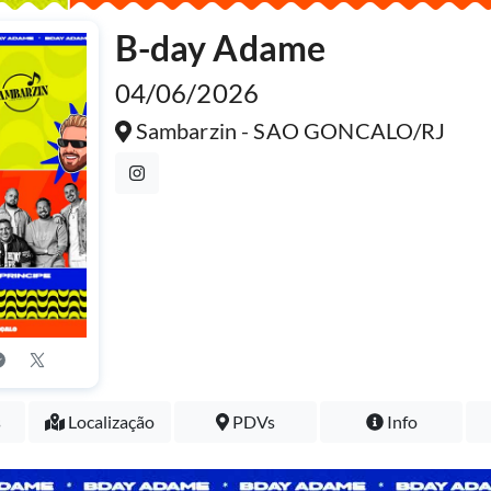
B-day Adame
04/06/2026
Sambarzin - SAO GONCALO/RJ
s
Localização
PDVs
Info