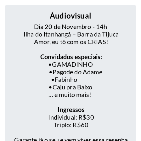
Áudiovisual
Dia 20 de Novembro - 14h
Ilha do Itanhangá – Barra da Tijuca
Amor, eu tô com os CRIAS!
Convidados especiais:
•
GAMADINHO
•
Pagode do Adame
•
Fabinho
•
Caju pra Baixo
… e muito mais!
Ingressos
Individual: R$30
Triplo: R$60
Garante já o seu e vem viver essa resenha