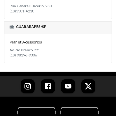
Rua General Glicério, 930
(18)3301-4210
GUARARAPES/SP
Planet Acessórios
Av Rio Branco 991
(18) 98196-9006